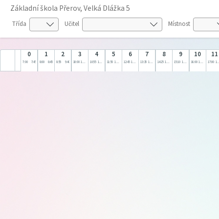
Základní škola Přerov, Velká Dlážka 5
Třída
Učitel
Místnost
0
1
2
3
4
5
6
7
8
9
10
11
7:00
7:45
8:00
8:45
8:55
9:40
10:00
10:45
10:55
11:40
11:50
12:35
12:45
13:30
13:35
14:20
14:25
15:10
15:10
16:00
16:00
17:00
17:00
18: