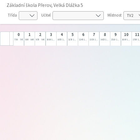
Základní škola Přerov, Velká Dlážka 5
Třída
Učitel
Místnost
0
1
2
3
4
5
6
7
8
9
10
11
7:00
7:45
8:00
8:45
8:55
9:40
10:00
10:45
10:55
11:40
11:50
12:35
12:45
13:30
13:35
14:20
14:25
15:10
15:10
16:00
16:00
17:00
17:00
18: