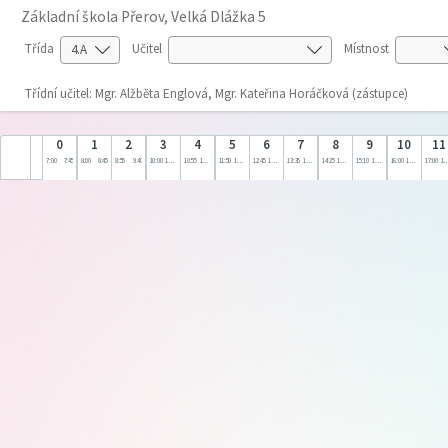
Základní škola Přerov, Velká Dlážka 5
Třída
Učitel
Místnost
Třídní učitel: Mgr. Alžběta Englová, Mgr. Kateřina Horáčková (zástupce)
0
1
2
3
4
5
6
7
8
9
10
11
7:00
7:45
8:00
8:45
8:55
9:40
10:00
10:45
10:55
11:40
11:50
12:35
12:45
13:30
13:35
14:20
14:25
15:10
15:10
16:00
16:00
17:00
17:00
18: