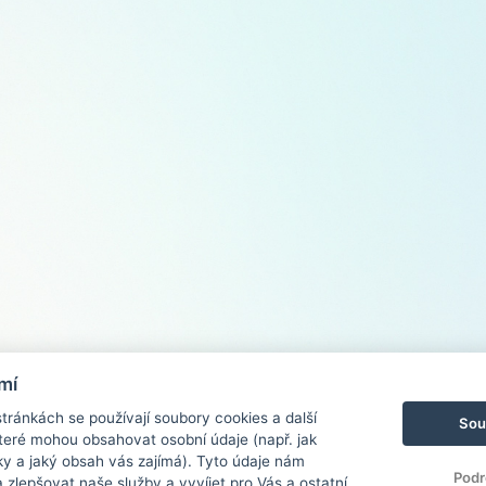
mí
ránkách se používají soubory cookies a další
Sou
 které mohou obsahovat osobní údaje (např. jak
ky a jaký obsah vás zajímá). Tyto údaje nám
Podr
zlepšovat naše služby a vyvíjet pro Vás a ostatní