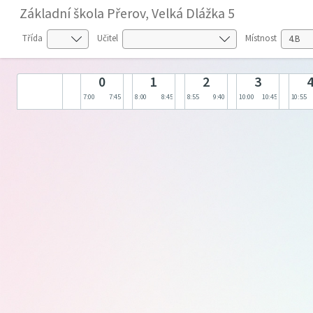
Základní škola Přerov, Velká Dlážka 5
Třída
Učitel
Místnost
0
1
2
3
7:00
7:45
8:00
8:45
8:55
9:40
10:00
10:45
10:55