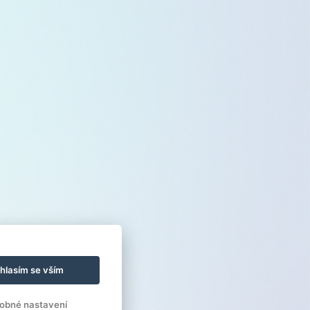
hlasím se vším
obné nastavení