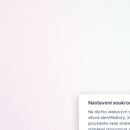
Nastavení soukro
Na těchto webových st
síťové identifikátory,
procházíte naše strán
pomáhají provozovat a 