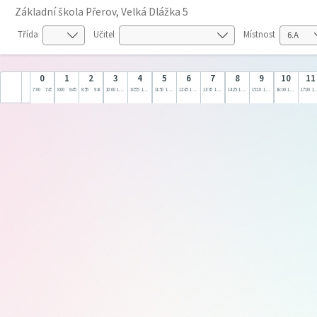
Základní škola Přerov, Velká Dlážka 5
Třída
Učitel
Místnost
0
1
2
3
4
5
6
7
8
9
10
11
7:00
7:45
8:00
8:45
8:55
9:40
10:00
10:45
10:55
11:40
11:50
12:35
12:45
13:30
13:35
14:20
14:25
15:10
15:10
16:00
16:00
17:00
17:00
18: