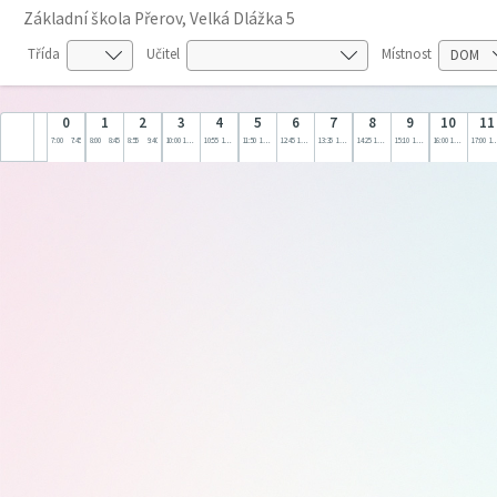
Základní škola Přerov, Velká Dlážka 5
Třída
Učitel
Místnost
0
1
2
3
4
5
6
7
8
9
10
11
7:00
7:45
8:00
8:45
8:55
9:40
10:00
10:45
10:55
11:40
11:50
12:35
12:45
13:30
13:35
14:20
14:25
15:10
15:10
16:00
16:00
17:00
17:00
18: