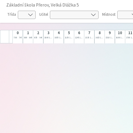
Základní škola Přerov, Velká Dlážka 5
Třída
Učitel
Místnost
0
1
2
3
4
5
6
7
8
9
10
11
7:00
7:45
8:00
8:45
8:55
9:40
10:00
10:45
10:55
11:40
11:50
12:35
12:45
13:30
13:35
14:20
14:25
15:10
15:10
16:00
16:00
17:00
17:00
18: