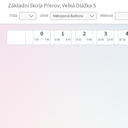
Základní škola Přerov, Velká Dlážka 5
Třída
Učitel
Místnost
0
1
2
3
7:00
7:45
8:00
8:45
8:55
9:40
10:00
10:45
10:55