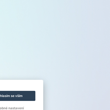
hlasím se vším
obné nastavení