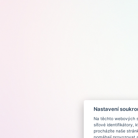
Nastavení soukro
Na těchto webových st
síťové identifikátory,
procházíte naše strán
pomáhají provozovat a 