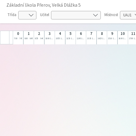
Základní škola Přerov, Velká Dlážka 5
Třída
Učitel
Místnost
0
1
2
3
4
5
6
7
8
9
10
11
7:00
7:45
8:00
8:45
8:55
9:40
10:00
10:45
10:55
11:40
11:50
12:35
12:45
13:30
13:35
14:20
14:25
15:10
15:10
16:00
16:00
17:00
17:00
18: