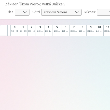
Základní škola Přerov, Velká Dlážka 5
Třída
Učitel
Místnost
0
1
2
3
4
5
6
7
8
9
10
11
7:00
7:45
8:00
8:45
8:55
9:40
10:00
10:45
10:55
11:40
11:50
12:35
12:45
13:30
13:35
14:20
14:25
15:10
15:10
16:00
16:00
17:00
17:00
18: