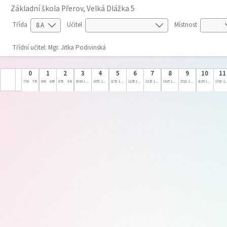
Základní škola Přerov, Velká Dlážka 5
Třída
Učitel
Místnost
Třídní učitel: Mgr. Jitka Podivinská
0
1
2
3
4
5
6
7
8
9
10
11
7:00
7:45
8:00
8:45
8:55
9:40
10:00
10:45
10:55
11:40
11:50
12:35
12:45
13:30
13:35
14:20
14:25
15:10
15:10
16:00
16:00
17:00
17:00
18: