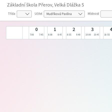
Základní škola Přerov, Velká Dlážka 5
Třída
Učitel
Místnost
0
1
2
3
7:00
7:45
8:00
8:45
8:55
9:40
10:00
10:45
10:55