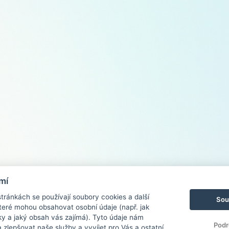
mí
ránkách se používají soubory cookies a další
Sou
 které mohou obsahovat osobní údaje (např. jak
ky a jaký obsah vás zajímá). Tyto údaje nám
Podr
zlepšovat naše služby a vyvíjet pro Vás a ostatní