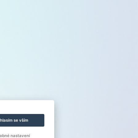
hlasím se vším
obné nastavení