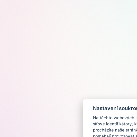
Nastavení soukro
Na těchto webových st
síťové identifikátory,
procházíte naše strán
pomáhají provozovat a 