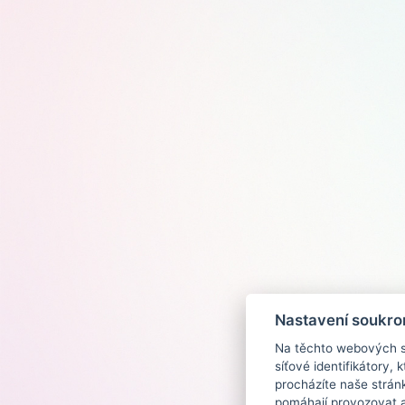
Nastavení soukro
Na těchto webových st
síťové identifikátory,
procházíte naše strán
pomáhají provozovat a 