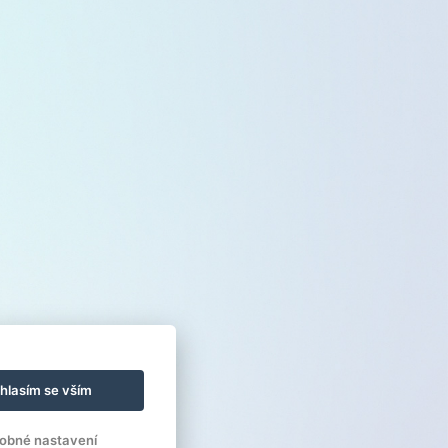
hlasím se vším
obné nastavení