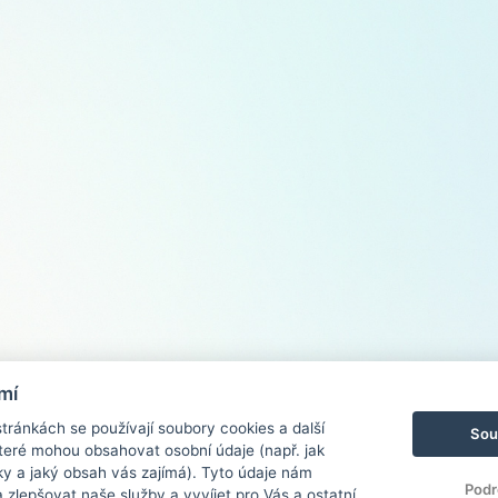
mí
ránkách se používají soubory cookies a další
Sou
 které mohou obsahovat osobní údaje (např. jak
ky a jaký obsah vás zajímá). Tyto údaje nám
Podr
zlepšovat naše služby a vyvíjet pro Vás a ostatní