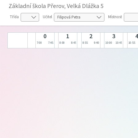
Základní škola Přerov, Velká Dlážka 5
Třída
Učitel
Místnost
0
1
2
3
7:00
7:45
8:00
8:45
8:55
9:40
10:00
10:45
10:55