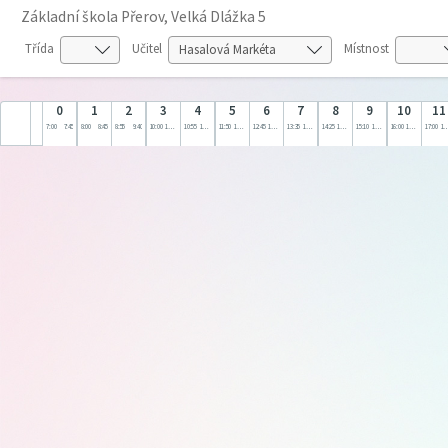
Základní škola Přerov, Velká Dlážka 5
Třída
Učitel
Místnost
0
1
2
3
4
5
6
7
8
9
10
11
7:00
7:45
8:00
8:45
8:55
9:40
10:00
10:45
10:55
11:40
11:50
12:35
12:45
13:30
13:35
14:20
14:25
15:10
15:10
16:00
16:00
17:00
17:00
18: